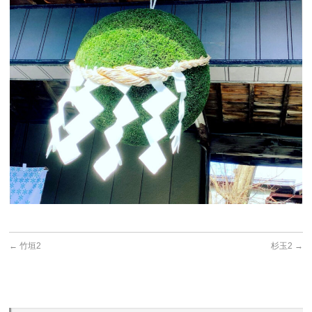
←
竹垣2
杉玉2
→